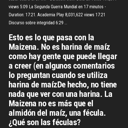
views 5:09 La Segunda Guerra Mundial en 17 minutos -
Duration: 17:21. Academia Play 8,031,622 views 17:21
Discurso sobre integridad 6:29 ...
Esto es lo que pasa con la
Maizena. No es harina de maíz
como hay gente que puede llegar
a creer (en algunos comentarios
lo preguntan cuando se utiliza
harina de maízDe hecho, no tiene
nada que ver con una harina. La
Maizena no es más que el
almidón del maíz, una fécula.
¿Qué son las féculas?