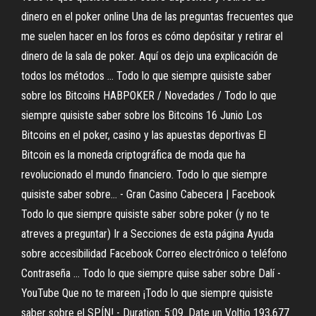
dinero en el poker online Una de las preguntas frecuentes que
me suelen hacer en los foros es cómo depósitar y retirar el
dinero de la sala de poker. Aquí os dejo una explicación de
todos los métodos ... Todo lo que siempre quisiste saber
sobre los Bitcoins HABPOKER / Novedades / Todo lo que
siempre quisiste saber sobre los Bitcoins 16 Junio Los
Bitcoins en el poker, casino y las apuestas deportivas El
Bitcoin es la moneda criptográfica de moda que ha
revolucionado el mundo financiero. Todo lo que siempre
quisiste saber sobre... - Gran Casino Cabecera | Facebook
Todo lo que siempre quisiste saber sobre poker (y no te
atreves a preguntar) Ir a Secciones de esta página Ayuda
sobre accesibilidad Facebook Correo electrónico o teléfono
Contraseña ... Todo lo que siempre quise saber sobre Dalí -
YouTube Que no te mareen ¡Todo lo que siempre quisiste
saber sobre el SPÍN! - Duration: 5:09. Date un Voltio 193,677