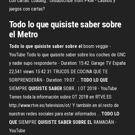
con cartas. Loading... Unsubscribe from PKM - Casinos y
juegos con cartas?
Todo lo que quisiste saber sobre
el Metro
Todo
lo
que
quisiste
saber
sobre
el
boom veggie -
YouTube Todo lo que quisiste saber sobre los coches de GNC
y nadie supo responderte - Duration: 15:42. Garage TV España
22,541 views 15:42 31 TRUCOS DE COCINA QUE TE
SORPRENDERÁN - Duration: 19:07. ...
TODO
LO
QUE
SIEMPRE
QUISISTE
SABER
SOBR... | OT 2018 - YouTube
Tienes toda la información sobre OT 2018 en RTVE.ES
http://www.rtve.es/television/ot/ Y también en el resto de
nuestras redes sociales para estar informados ...
TODO
LO
QUE
SIEMPRE
QUISISTE
SABER
SOBRE
EL
RAMADÁN -
YouTube