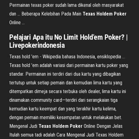
Permainan texas poker sudah lama dikenal oleh masyarakat
dan ... Beberapa Kelebihan Pada Main
Texas Holdem
Poker
Online ...
Pelajari Apa itu No Limit Hold'em Poker? |
Livepokerindonesia
Texas hold 'em - Wikipedia bahasa Indonesia, ensiklopedia ...
Texas hold 'em adalah variasi dari permainan kartu poker yang
standar. Permainan ini terdiri dari dua kartu yang dibagikan
tertutup untuk setiap pemain dan kemudian lima kartu yang
ditempatkan dimeja secara terbuka oleh dealer, lima kartu ini
dinamakan community card—terdiri dari serangkaian tiga
kemudian kartu keempat dan yang terakhir kartu kelima,
dengan pemain memiliki kesempatan untuk melakukan bet.
Mengenal Judi
Texas Holdem Poker
Online Dengan Jelas
Itulah semua tadi adalah Cara Mengenal Judi Texas Holdem